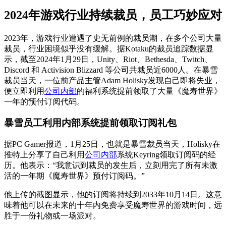
2024年游戏行业持续裁员，员工巧妙应对
2023年，游戏行业遭遇了史无前例的裁员潮，在多个公司大量
裁员，行业困境似乎没有缓解。据Kotaku的裁员追踪数据显
示，截至2024年1月29日，Unity、Riot、Bethesda、Twitch、
Discord 和 Activision Blizzard 等公司共裁员近6000人。在暴雪
裁员当天，一位前产品主管Adam Holisky发现自己即将失业，
便立即利用
公司内部
的福利系统提前领取了大量《魔寿世界》
一年的预付订阅代码。
暴雪员工利用内部系统提前领取订阅礼包
据PC Gamer报道，1月25日，也就是暴雪裁员当天，Holisky在
推特上分享了自己利用
公司内部
系统Keyring领取订阅码的经
历。他表示：“我意识到裁员的发生后，立刻用完了所有未激
活的一年期《魔寿世界》预付订阅码。”
他上传的截图显示，他的订阅将持续到2033年10月14日。这意
味着他可以在未来的十年内免费享受魔寿世界的游戏时间，远
胜于一份礼物或一场派对。