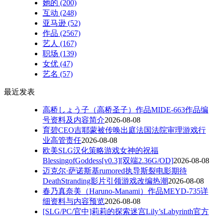
她的
(200)
互动
(248)
亚马逊
(52)
作品
(2567)
艺人
(167)
职场
(139)
女优
(47)
艺名
(57)
最近发表
高桥しょう子（高桥圣子）作品MIDE-663作品编
号资料及内容简介
2026-08-08
育碧CEO吉耶蒙被传唤出庭法国法院审理游戏行
业高管责任
2026-08-08
欧美SLG汉化策略游戏女神的祝福
BlessingofGoddess[v0.3][双端2.36G/OD]
2026-08-08
迈克尔·萨诺斯基rumored执导斯裂电影期待
DeathStranding影片引领游戏改编热潮
2026-08-08
春乃真奈美（Haruno-Manami）作品MEYD-735详
细资料与内容预览
2026-08-08
[SLG/PC/官中]莉莉的探索迷宫Lily’sLabyrinth官方