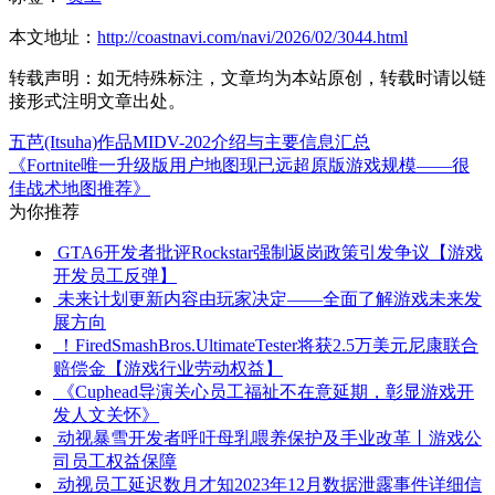
本文地址：
http://coastnavi.com/navi/2026/02/3044.html
转载声明：
如无特殊标注，文章均为本站原创，转载时请以链
接形式注明文章出处。
五芭(Itsuha)作品MIDV-202介绍与主要信息汇总
《Fortnite唯一升级版用户地图现已远超原版游戏规模——很
佳战术地图推荐》
为你推荐
GTA6开发者批评Rockstar强制返岗政策引发争议【游戏
开发员工反弹】
未来计划更新内容由玩家决定——全面了解游戏未来发
展方向
！FiredSmashBros.UltimateTester将获2.5万美元尼康联合
赔偿金【游戏行业劳动权益】
《Cuphead导演关心员工福祉不在意延期，彰显游戏开
发人文关怀》
动视暴雪开发者呼吁母乳喂养保护及手业改革丨游戏公
司员工权益保障
动视员工延迟数月才知2023年12月数据泄露事件详细信