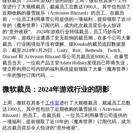
微软裁员：2024年游戏行业的阴影 上周，微软在其多个工作
室进行了大规模裁员，裁减员工总数达1900人。其中也包括了
近期收购的暴雪娱乐（Activision Blizzard）的员工。在裁员
前，一位员工利用暴雪公司提供的一项福利，提前领取了近10
年的《魔寿世界》订阅代码，成为此次裁员背后令人惊讶
的“意外收获”。 2024年游戏行业持续裁员，员工巧妙应对
2023年，游戏行业遭遇了史无前例的裁员潮，在多个公司大量
裁员，行业困境似乎没有缓解。据Kotaku的裁员追踪数据显
示，截至2024年1月29日，Unity、Riot、Bethesda、Twitch、
Discord 和 Activision Blizzard 等公司共裁员近6000人。在暴雪
裁员当天，一位前产品主管Adam Holisky发现自己即将失业，
便立即利用公司内部的福利系统提前领取了大量《魔寿世界》
一年的预付订阅代码。...
微软裁员：2024年游戏行业的阴影
上周，微软在其多个
工作室
进行了大规模裁员，裁减员工总数
达1900人。其中也包括了近期收购的暴雪娱乐（Activision
Blizzard）的员工。在裁员前，一位员工利用暴雪公司提供的
一项福利，提前领取了近10年的《魔寿世界》订阅代码，成为
此次裁员背后令人惊讶的“意外收获”。