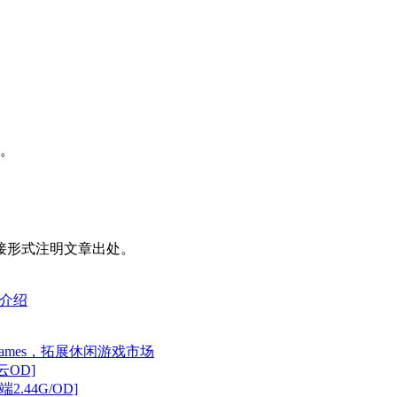
布。
接形式注明文章出处。
览介绍
Games，拓展休闲游戏市场
云OD]
2.44G/OD]