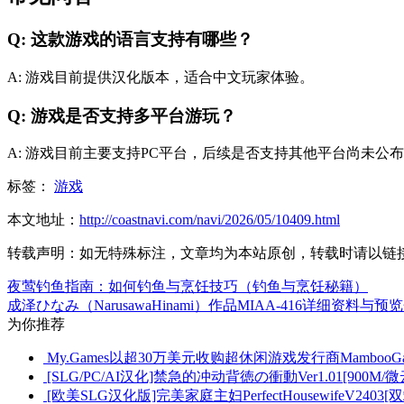
Q: 这款游戏的语言支持有哪些？
A: 游戏目前提供汉化版本，适合中文玩家体验。
Q: 游戏是否支持多平台游玩？
A: 游戏目前主要支持PC平台，后续是否支持其他平台尚未公
标签：
游戏
本文地址：
http://coastnavi.com/navi/2026/05/10409.html
转载声明：
如无特殊标注，文章均为本站原创，转载时请以链
夜莺钓鱼指南：如何钓鱼与烹饪技巧（钓鱼与烹饪秘籍）
成泽ひなみ（NarusawaHinami）作品MIAA-416详细资料与预
为你推荐
My.Games以超30万美元收购超休闲游戏发行商Mamboo
[SLG/PC/AI汉化]禁急的冲动背徳の衝動Ver1.01[900M/微
[欧美SLG汉化版]完美家庭主妇PerfectHousewifeV2403[双端