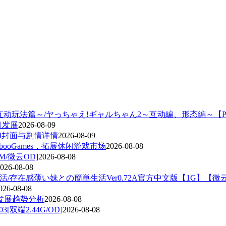
互动玩法篇～/ヤっちゃえ!ギャルちゃん2～互动編、形态編～【PC
项目发展
2026-08-09
4封面与剧情详情
2026-08-09
booGames，拓展休闲游戏市场
2026-08-08
0M/微云OD]
2026-08-08
026-08-08
活/存在感薄い妹との簡単生活Ver0.72A官方中文版【1G】【微
026-08-08
发展趋势分析
2026-08-08
3[双端2.44G/OD]
2026-08-08