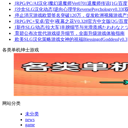
[RPG/PC/AI汉化]魔幻退魔师Ver0701退魔师传说[1G/百度
[沙盒SLG汉化动态]逆向心理学ReversePsychologyv0.33[
停止消灭游戏欧盟签名突破120万，促发欧洲视频游戏产
[RPG/PC+安卓/官中]夜幕之花V0.328官方中文版[2G/百度
[新作SLG/动态/拉大车]丰腴细节与光滑质感たわわなとツ
育碧公布次世代游戏提升细节，全面升级游戏体验指南
欧美SLG汉化策略游戏女神的祝福BlessingofGoddess[v0.3]
各类单机绅士游戏
网站分类
未分类
news
game