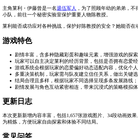
主角莱利・伊藤曾是一名
退伍军人
，为了照顾年幼的弟弟，不
小队，前往一个秘密实验室保护重要人物陈教授。
莱利能否成功应对各种挑战，保护好陈教授的安全？她能否在
游戏特色
剧情丰富，含多种隐藏彩蛋和趣味元素，增强游戏的探索
玩家可以自主决定莱利的经历背景，包括是否拥有恋爱经
游戏系统会根据玩家的恋爱偏好动态适配内容，优化个人
多重决策机制，玩家需与队友建立信任关系，做出关键选
结局合理且多样，根据玩家不同选择呈现多条发展路线；
剧情发展与角色互动紧密相连，带来沉浸式的策略模拟体
更新日志
本次更新新增内容丰富，包括1,657张游戏图片、34段动画效
为精炼，方便玩家自由探索和体验不同结局。
常见问答