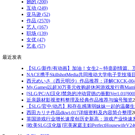
她的
(200)
互动
(249)
亚马逊
(52)
作品
(2570)
艺人
(167)
职场
(139)
女优
(47)
艺名
(57)
最近发表
【SLG/新作/有动画】加油！女生2～特啬剧情篇、
NACE携手SkillshotMedia共同推动大学电子竞技
西元めいさ（西元明沙）作品推荐：详解CKCK-00
My.Games以超30万美元收购超休闲游戏发行商Mam
[SLG/PC/AI汉化]禁急的冲动背徳の衝動Ver1.01[90
近亲题材影视资料整理及经典作品推荐与编号预览
2
【SLG/官中/动态】和存在感薄弱妹妹一起的温馨生
西田カリナ作品dkwt-017详细资料及内容简介整理
2
英国游戏行业增长速度创历史新高：游戏产业快速
[欧美SLG汉化版]完美家庭主妇PerfectHousewifeV240