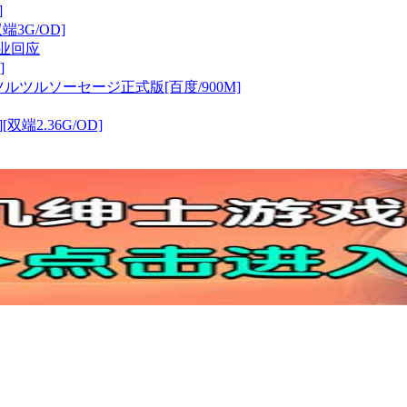
]
双端3G/OD]
业回应
]
ルツルソーセージ正式版[百度/900M]
[双端2.36G/OD]