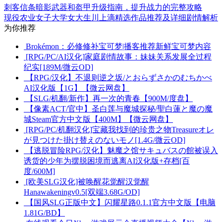
刺客信条暗影武器和盔甲升级指南，提升战力的完整攻略
现役农业女子大学女大生川上滴精选作品推荐及详细剧情解析
为你推荐
Brokémon：必修修补宝可梦|播客推荐新鲜宝可梦内容
[RPG/PC/AI汉化]家庭剧情故事：妹妹关系发展全过程
纪实[189M/微云OD]
【RPG/汉化】不退则逆之坂/とおらずさかのむちかべ
AI汉化版【1G】【微云网盘】
【SLG/机翻/新作】再一次的青春【900M/度盘】
【像素ACT/官中】圣白莲与魔城探秘/聖白蓮と魔の魔
城Steam官方中文版【400M】【微云网盘】
[RPG/PC/机翻汉化]宝藏我找到的珍贵之物Treasureオレ
が見つけた掛け替えのないモノ[1.4G/微云OD]
【逃脱冒险RPG/汉化】魅魔之馆サキュバスの館被误入
诱货的少年为摆脱困境而逃离AI汉化版+存档[百
度/600M]
[欧美SLG汉化]被唤醒花觉醒汉觉醒
Hanawakeningv0.5[双端3.68G/OD]
【国风SLG正版中文】闪耀星路0.1.1官方中文版【电脑
1.81G/BD】