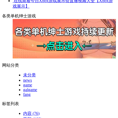
在线观看今日Xbox游戏展示会直播视频大全【Xbox游
戏展示】
各类单机绅士游戏
网站分类
未分类
news
game
galgame
fang
标签列表
内容
(76)