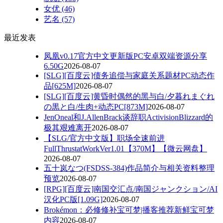
女优
(46)
艺名
(57)
最近发表
凤凰v0.17官方中文更新版PC安卓双端资源分享
6.50G
2026-08-07
[SLG][百度云]债务追偿与家庭关系题材PC动态作
品[625M]
2026-08-07
[SLG][百度云]黄昏时偶然的黑与白/夕暮れまぐれ
の黒と白/生肉+动态PC[873M]
2026-08-07
JenOneal和J.AllenBrack谈辞职ActivisionBlizzard的
极其艰难离开
2026-08-07
【SLG/官方中文版】职场全速前进
FullThrustatWorkVer1.01【370M】【微云网盘】
2026-08-07
五十岚なつ(FSDSS-384)作品简介与相关资料整理
预览
2026-08-07
[RPG][百度云]南国交汇点/南国ジャンクション/AI
汉化PC版[1.09G]
2026-08-07
Brokémon：必修修补宝可梦|播客推荐新鲜宝可梦
内容
2026-08-07